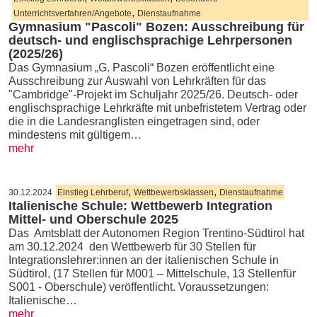
,
Unterrichtsverfahren/Angebote
Dienstaufnahme
Gymnasium "Pascoli" Bozen: Ausschreibung für
deutsch- und englischsprachige Lehrpersonen
(2025/26)
Das Gymnasium „G. Pascoli“ Bozen eröffentlicht eine
Ausschreibung zur Auswahl von Lehrkräften für das
"Cambridge"-Projekt im Schuljahr 2025/26. Deutsch- oder
englischsprachige Lehrkräfte mit unbefristetem Vertrag oder
die in die Landesranglisten eingetragen sind, oder
mindestens mit gültigem…
mehr
,
,
30.12.2024
Einstieg Lehrberuf
Wettbewerbsklassen
Dienstaufnahme
Italienische Schule: Wettbewerb Integration
Mittel- und Oberschule 2025
Das Amtsblatt der Autonomen Region Trentino-Südtirol hat
am 30.12.2024 den Wettbewerb für 30 Stellen für
Integrationslehrer:innen an der italienischen Schule in
Südtirol, (17 Stellen für M001 – Mittelschule, 13 Stellenfür
S001 - Oberschule) veröffentlicht. Voraussetzungen:
Italienische…
mehr