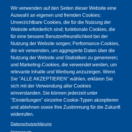
Wir verwenden auf den Seiten dieser Website eine
Procedura abilitante A 023 ter
Auswahl an eigenen und fremden Cookies:
Auswahlverfahren
Unverzichtbare Cookies, die für die Nutzung der
Website erforderlich sind; funktionale Cookies, die
Beschluss Zuordnung der
für eine bessere Benutzerfreundlichkeit bei der
Nutzung der Website sorgen; Performance-Cookies,
Wettbewerbsklassen März 2017
die wir verwenden, um aggregierte Daten über die
Nutzung der Website und Statistiken zu generieren;
Rundschreiben zu neuen
und Marketing-Cookies, die verwendet werden, um
relevante Inhalte und Werbung anzuzeigen. Wenn
Wettbewerbsklassen 2016
Sie "ALLE AKZEPTIEREN" wählen, erklären Sie
sich mit der Verwendung aller Cookies
Delibera Beschluss 1198/2016 Nuove
einverstanden. Sie können jederzeit unter
classi di concorso - neue
"Einstellungen" einzelne Cookie-Typen akzeptieren
und ablehnen sowie Ihre Zustimmung für die Zukunft
Wettbewerbsklassen
widerrufen.
Wettbewerbsklassen Dekret Februar
Datenschutzerklärung
Impressum