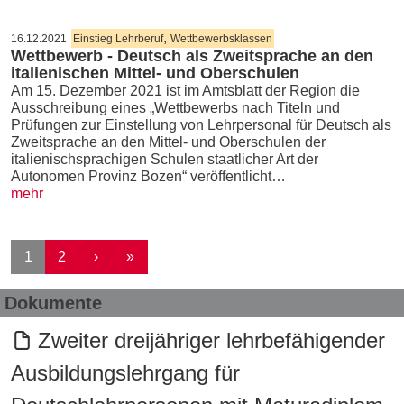
,
16.12.2021
Einstieg Lehrberuf
Wettbewerbsklassen
Wettbewerb - Deutsch als Zweitsprache an den
italienischen Mittel- und Oberschulen
Am 15. Dezember 2021 ist im Amtsblatt der Region die
Ausschreibung eines „Wettbewerbs nach Titeln und
Prüfungen zur Einstellung von Lehrpersonal für Deutsch als
Zweitsprache an den Mittel- und Oberschulen der
italienischsprachigen Schulen staatlicher Art der
Autonomen Provinz Bozen“ veröffentlicht…
mehr
Seitennummerierung
Nächste Seite
Letzte Seite
1
2
›
»
Dokumente
Zweiter dreijähriger lehrbefähigender
Ausbildungslehrgang für