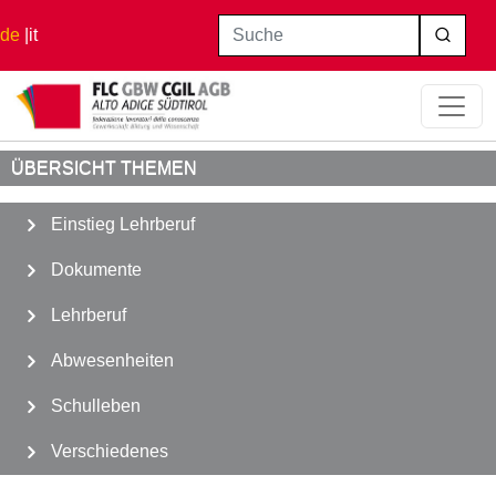
Direkt zum Inhalt
Suche
de
it
Startseite
Einstieg Lehrberuf
Wettbewerbsklassen
ÜBERSICHT THEMEN
Einstieg Lehrberuf
Dokumente
Lehrberuf
Abwesenheiten
Schulleben
Verschiedenes