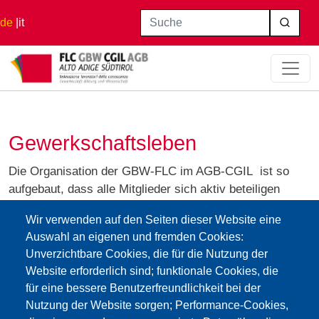
Direkt zum Inhalt
Suche
de
it
Startseite
Gewerkschaftsleben
Gewerkschaftsleben
Die Organisation der GBW-FLC im AGB-CGIL ist so
aufgebaut, dass alle Mitglieder sich aktiv beteiligen
können. Dies gilt für die Lehrpersonen der Schulen
Wir verwenden auf den Seiten dieser Website eine
staatlicher Art und der Privatschulen, die Lehrpersonen
Auswahl an eigenen und fremden Cookies:
des Konservatoriums "C. Monteverdi", für
Unverzichtbare Cookies, die für die Nutzung der
Schulführungskräfte und für das Verwaltungspersonal
Website erforderlich sind; funktionale Cookies, die
der Freien Universität Bozen.
für eine bessere Benutzerfreundlichkeit bei der
Die verschiedenen Gremien wie Generalversammlung
Nutzung der Website sorgen; Performance-Cookies,
und Sekretariat arbeiten an gemeinsamen Zielen.