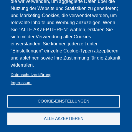
die wir verwenden, um aggregierte Daten über die
Nutzung der Website und Statistiken zu generieren;
Auf der
nächsten Seite
finden sich Informationen zum
und Marketing-Cookies, die verwendet werden, um
Kongress im Jahre 2018.
relevante Inhalte und Werbung anzuzeigen. Wenn
Sie "ALLE AKZEPTIEREN" wählen, erklären Sie
sich mit der Verwendung aller Cookies
Impressum
Web-
GBW /
Privacy
Kontakt
einverstanden. Sie können jederzeit unter
Seite
:Cookies
FLC - Gewerkschaft Wissenschaft und
Mitglieder
Privacy
Bildung Südtirol
CGIL
"Einstellungen" einzelne Cookie-Typen akzeptieren
und ablehnen sowie Ihre Zustimmung für die Zukunft
widerrufen.
Datenschutzerklärung
Impressum
COOKIE-EINSTELLUNGEN
ALLE AKZEPTIEREN