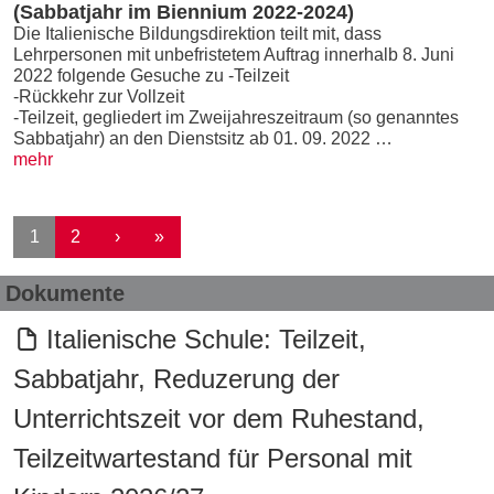
(Sabbatjahr im Biennium 2022-2024)
Die Italienische Bildungsdirektion teilt mit, dass
Lehrpersonen mit unbefristetem Auftrag innerhalb 8. Juni
2022 folgende Gesuche zu -Teilzeit
-Rückkehr zur Vollzeit
-Teilzeit, gegliedert im Zweijahreszeitraum (so genanntes
Sabbatjahr) an den Dienstsitz ab 01. 09. 2022 …
mehr
Seitennummerierung
Nächste Seite
Letzte Seite
1
2
›
»
Dokumente
Italienische Schule: Teilzeit,
Sabbatjahr, Reduzerung der
Unterrichtszeit vor dem Ruhestand,
Teilzeitwartestand für Personal mit