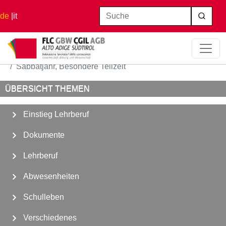
Direkt zum Inhalt
Suche
de
it
Startseite
Abwesenheiten
Sabbatjahr, Besondere Teilzeit
ÜBERSICHT THEMEN
Einstieg Lehrberuf
Dokumente
Lehrberuf
Abwesenheiten
Schulleben
Verschiedenes