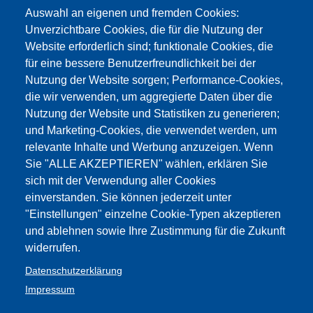
Ansuchen Teilzeit, Sabbathjahr und
Auswahl an eigenen und fremden Cookies:
Reduzierung Unterrichtszeit
Unverzichtbare Cookies, die für die Nutzung der
Website erforderlich sind; funktionale Cookies, die
Rundschreiben und Anträge Teilzeit,
für eine bessere Benutzerfreundlichkeit bei der
Nutzung der Website sorgen; Performance-Cookies,
Sabbathjahr etc Schuljahr 2017/18
die wir verwenden, um aggregierte Daten über die
Nutzung der Website und Statistiken zu generieren;
Rundschreiben Teilzeit, Sabbathjahr
und Marketing-Cookies, die verwendet werden, um
relevante Inhalte und Werbung anzuzeigen. Wenn
etc- Schuljarh 2016/17
Sie "ALLE AKZEPTIEREN" wählen, erklären Sie
sich mit der Verwendung aller Cookies
2016/17 Teilzeit, besonderde
einverstanden. Sie können jederzeit unter
Teilzeit, Sabbathjahr, Rundschreiben,
"Einstellungen" einzelne Cookie-Typen akzeptieren
und ablehnen sowie Ihre Zustimmung für die Zukunft
Vertrag
widerrufen.
RS Indendenza Ladina Circolare
Datenschutzerklärung
Impressum
Part-time etc 2016/17