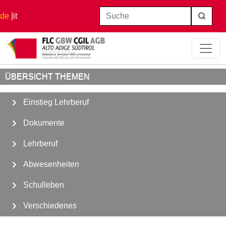
Direkt zum Inhalt
Suche
de
it
Startseite
Schulleben
Landesschulrat
ÜBERSICHT THEMEN
Einstieg Lehrberuf
Dokumente
Lehrberuf
Abwesenheiten
Schulleben
Verschiedenes