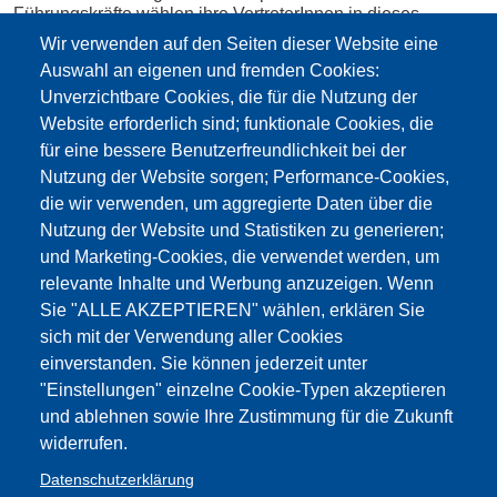
Führungskräfte wählen ihre VertreterInnen in dieses
Gremium, das die Landesregierung in allen Schulbelangen
Wir verwenden auf den Seiten dieser Website eine
berät, eigene Gutachten zu allen Maßnahmen einbringt und
Auswahl an eigenen und fremden Cookies:
damit Entscheidungen…
Unverzichtbare Cookies, die für die Nutzung der
mehr
Website erforderlich sind; funktionale Cookies, die
für eine bessere Benutzerfreundlichkeit bei der
Dokumente
Nutzung der Website sorgen; Performance-Cookies,
die wir verwenden, um aggregierte Daten über die
Wahl des Landesschulrates am 29.
Nutzung der Website und Statistiken zu generieren;
April 2025: Die Ergebnisse
und Marketing-Cookies, die verwendet werden, um
relevante Inhalte und Werbung anzuzeigen. Wenn
Landesschulratswahlen 2025
Sie "ALLE AKZEPTIEREN" wählen, erklären Sie
sich mit der Verwendung aller Cookies
einverstanden. Sie können jederzeit unter
Wahlen Landesschulrat 29. 04. 2021
"Einstellungen" einzelne Cookie-Typen akzeptieren
Elezioni Consiglio scolastico Provinciale
und ablehnen sowie Ihre Zustimmung für die Zukunft
widerrufen.
Wahlen Landesschulrat 2016
Datenschutzerklärung