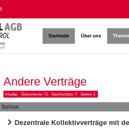
t
Startseite
Über uns
Themen
Andere Verträge
Inhalte:
Dokumente
72
Nachrichten
7
Seiten
3
Seiten
Dezentrale Kollektivverträge mit 