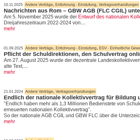
,
,
10.11.2025
Andere Verträge
Entlohnung - Einstufung
Vertragsverhandlungen
Nachrichten aus Rom – GBW AGB (FLC CGIL) unterz
Am 5. November 2025 wurde der
Entwurf des nationalen Koll
Dreijahreszeitraum 2022-2024 von…
mehr
,
,
01.09.2025
Andere Verträge
Entlohnung - Einstufung
EGV - Einheitliche Gew
Pflicht der Schuldirektionen, den Schulvertrag onli
Am 27. August 2025 wurde der dezentrale Landeskollektivver
alte Text,…
mehr
,
21.01.2024
Andere Verträge
Vertragsverhandlungen
Endlich der nationale Kollektivvertrag für Bildun
"Endlich haben mehr als 1,3 Millionen Bedienstete von Schu
erneuerten nationalen Kollektivvertrag".
So der nationale AGB CGIL und GBW FLC über die Unterze
mehr