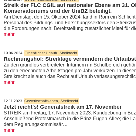
Streik der FLC CGIL auf nationaler Ebene am 31. 
Konservatoriums und der UniBZ beteiligt.
Am Dienstag, den 15. Oktober 2024, fand in Rom ein Schlich
Personal des Bildungs -und Forschungssektors den Streikzust
die Forderungen nach: Bereitstellung zusätzlicher Mittel für 
mehr
,
19.06.2024
Ordentlicher Urlaub
Streikrecht
Rechnungshof: Streiktage vermindern die Urlaubst
Zu den grundlos verbreiteten Irrtümern im Schulbereich gehör
zu den errechneten Arbeitstagen pro Jahr verkürzen. In die
Streikrecht als auch das Recht auf Urlaub verfassungsrechtl
mehr
,
12.11.2023
Gewerkschaftsleben
Streikrecht
Jetzt reicht's! Generalstreik am 17. November
STREIK am Freitag, 17. November 2023. Kundgebung in Boze
Anschließend Protestmarsch in die Prinz-Eugen-Allee; die 
dem Regierungskommissär…
mehr