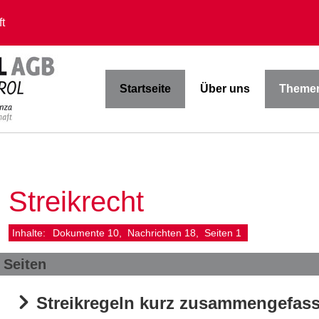
t
Startseite
Über uns
Themen
Streikrecht
Inhalte:
Dokumente
10
Nachrichten
18
Seiten
1
Seiten
Streikregeln kurz zusammengefass