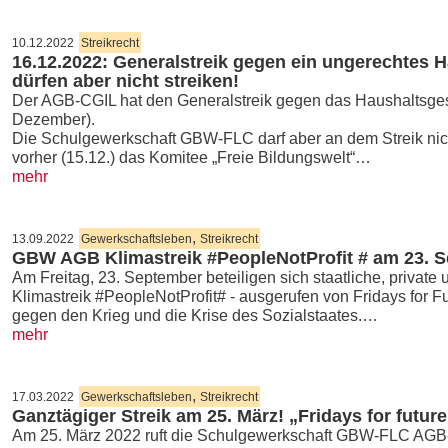
10.12.2022
Streikrecht
16.12.2022: Generalstreik gegen ein ungerechtes 
dürfen aber nicht streiken!
Der AGB-CGIL hat den Generalstreik gegen das Haushaltsgese
Dezember).
Die Schulgewerkschaft GBW-FLC darf aber an dem Streik nicht
vorher (15.12.) das Komitee „Freie Bildungswelt“…
mehr
,
13.09.2022
Gewerkschaftsleben
Streikrecht
GBW AGB Klimastreik #PeopleNotProfit # am 23. 
Am Freitag, 23. September beteiligen sich staatliche, privat
Klimastreik #PeopleNotProfit# - ausgerufen von Fridays for F
gegen den Krieg und die Krise des Sozialstaates.…
mehr
,
17.03.2022
Gewerkschaftsleben
Streikrecht
Ganztägiger Streik am 25. März! „Fridays for futur
Am 25. März 2022 ruft die Schulgewerkschaft GBW-FLC AGB-C