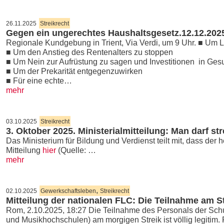
26.11.2025
Streikrecht
Gegen ein ungerechtes Haushaltsgesetz.12.12.2025
Regionale Kundgebung in Trient, Via Verdi, um 9 Uhr. ■ Um 
■ Um den Anstieg des Rentenalters zu stoppen ​
■ Um Nein zur Aufrüstung zu sagen und Investitionen ​ in Gesu
■ Um der Prekarität entgegenzuwirken ​
■ Für eine echte…
mehr
03.10.2025
Streikrecht
3. Oktober 2025. Ministerialmitteilung: Man darf st
Das Ministerium für Bildung und Verdienst teilt mit, dass der h
Mitteilung
hier
(Quelle: …
mehr
,
02.10.2025
Gewerkschaftsleben
Streikrecht
Mitteilung der nationalen FLC: Die Teilnahme am Str
Rom, 2.10.2025, 18:27 Die Teilnahme des Personals der Schu
und Musikhochschulen) am morgigen Streik ist völlig legitim.