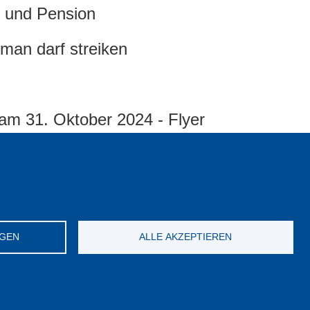
n und Pension
 man darf streiken
 am 31. Oktober 2024 - Flyer
digung der Flotille für Gaza
NGEN
ALLE AKZEPTIEREN