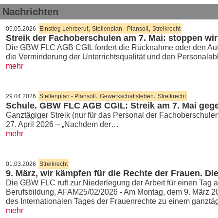
Nachrichten
,
,
05.05.2026
Einstieg Lehrberuf
Stellenplan - Plansoll
Streikrecht
Streik der Fachoberschulen am 7. Mai: stoppen wir 
Die GBW FLC AGB CGIL fordert die Rücknahme oder den Aufsc
die Verminderung der Unterrichtsqualität und den Personala
mehr
,
,
29.04.2026
Stellenplan - Plansoll
Gewerkschaftsleben
Streikrecht
Schule. GBW FLC AGB CGIL: Streik am 7. Mai geg
Ganztägiger Streik (nur für das Personal der Fachoberschul
27. April 2026 – „Nachdem der…
mehr
01.03.2026
Streikrecht
9. März, wir kämpfen für die Rechte der Frauen. Di
Die GBW FLC ruft zur Niederlegung der Arbeit für einen Tag a
Berufsbildung, AFAM25/02/2026 - Am Montag, dem 9. März 2
des Internationalen Tages der Frauenrechte zu einem ganzt
mehr