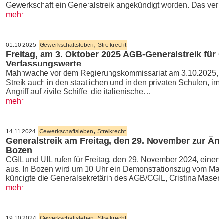
Gewerkschaft ein Generalstreik angekündigt worden. Das ve
mehr
,
01.10.2025
Gewerkschaftsleben
Streikrecht
Freitag, am 3. Oktober 2025 AGB-Generalstreik für 
Verfassungswerte
Mahnwache vor dem Regierungskommissariat am 3.10.2025, 1
Streik auch in den staatlichen und in den privaten Schulen, i
Angriff auf zivile Schiffe, die italienische…
mehr
,
14.11.2024
Gewerkschaftsleben
Streikrecht
Generalstreik am Freitag, den 29. November zur 
Bozen
CGIL und UIL rufen für Freitag, den 29. November 2024, ein
aus. In Bozen wird um 10 Uhr ein Demonstrationszug vom Ma
kündigte die Generalsekretärin des AGB/CGIL, Cristina Mase
mehr
,
19.10.2024
Gewerkschaftsleben
Streikrecht