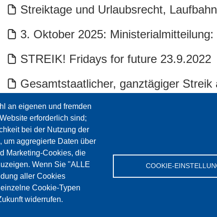
Streiktage und Urlaubsrecht, Laufbah
3. Oktober 2025: Ministerialmitteilung:
STREIK! Fridays for future 23.9.2022
Gesamtstaatlicher, ganztägiger Streik
12.12.2025: Generalstreik
hl an eigenen und fremden
Website erforderlich sind;
chkeit bei der Nutzung der
Generalstreik am 3.10.2025: Zur Vertei
, um aggregierte Daten über
nd Marketing-Cookies, die
16.12.2022: Generalstreik. Flyer
zuzeigen. Wenn Sie "ALLE
COOKIE-EINSTELLU
dung aller Cookies
Scheda FLC modalità di sciopero
" einzelne Cookie-Typen
ukunft widerrufen.