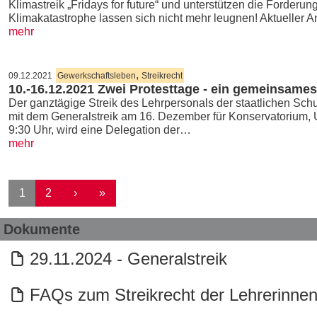
Klimastreik „Fridays for future“ und unterstützen die Forde
Klimakatastrophe lassen sich nicht mehr leugnen! Aktueller 
mehr
,
09.12.2021
Gewerkschaftsleben
Streikrecht
10.-16.12.2021 Zwei Protesttage - ein gemeinsames
Der ganztägige Streik des Lehrpersonals der staatlichen Sch
mit dem Generalstreik am 16. Dezember für Konservatorium, U
9:30 Uhr, wird eine Delegation der…
mehr
Seitennummerierung
Nächste Seite
Letzte Seite
1
2
›
»
Dokumente
29.11.2024 - Generalstreik
FAQs zum Streikrecht der Lehrerinnen