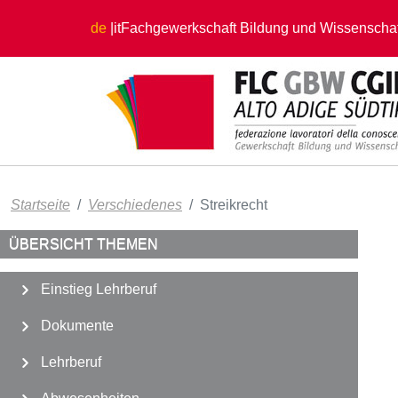
Direkt zum Inhalt
de
it
Fachgewerkschaft Bildung und Wissenschaf
Startseite
Verschiedenes
Streikrecht
ÜBERSICHT THEMEN
Einstieg Lehrberuf
Dokumente
Lehrberuf