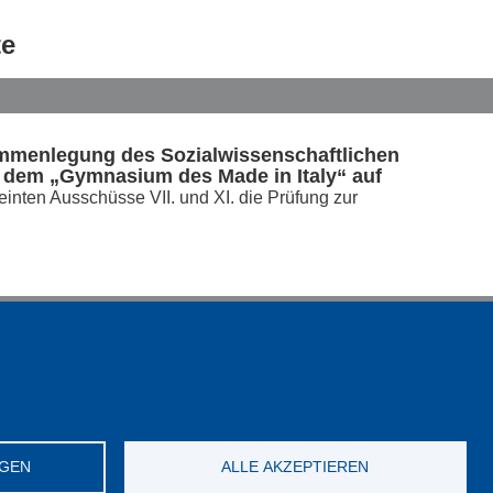
te
ammenlegung des Sozialwissenschaftlichen
t dem „Gymnasium des Made in Italy“ auf
nten Ausschüsse VII. und XI. die Prüfung zur
o-2020 Spezialisierungslehrgang
dere schulische Angebote 2017
her Bildungsangebote - 2015
NGEN
ALLE AKZEPTIEREN