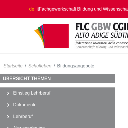
Direkt zum Inhalt
de
it
Fachgewerkschaft Bildung und Wissenschaf
Startseite
Schulleben
Bildungsangebote
ÜBERSICHT THEMEN
Einstieg Lehrberuf
Dokumente
Lehrberuf