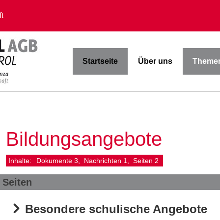
t
Startseite
Über uns
Themen
Bildungsangebote
Inhalte:
Dokumente
3
Nachrichten
1
Seiten
2
Seiten
Besondere schulische Angebote