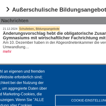
Außerschulische Bildungsangebo
Nachrichten
,
21.12.2024
Schulleben
Bildungsangebote
Änderungsvorschlag hebt die obligatorische Zus
Gymnasiums mit wirtschaftlicher Fachrichtung mi
Am 10. Dezember haben in der Abgeordnetenkammer die verei
Umwandlung…
mehr
Dokumente
hl an eigenen und fremden
decreto-ministeriale-95-del-12-febbrai
Website erforderlich sind;
chkeit bei der Nutzung der
Beschluss der Landesregierung Beson
, um aggregierte Daten über
nd Marketing-Cookies, die
zuzeigen. Wenn Sie "ALLE
Beschluss Anerkennung außerschulisc
COOKIE-EINSTELLU
dung aller Cookies