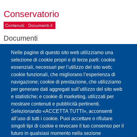
Conservatorio
Contenuti:
Documenti
4
Documenti
Percorsi abilitanti di Musica e
Nelle pagine di questo sito web utilizziamo una
Strumento musicale in lingua italiana
selezione di cookie propri e di terze parti: cookie
essenziali, necessari per l’utilizzo del sito web;
(2024)
cookie funzionali, che migliorano l’esperienza di
navigazione; cookie di prestazione, che utilizziamo
Modifiche DPR n. 89/1983 norme
per generare dati aggregati sull’utilizzo del sito web
e statistiche; e cookie di marketing, utilizzati per
attuazione ordinamento scolastico
mostrare contenuti e pubblicità pertinenti.
Selezionando «ACCETTA TUTTI», acconsenti
Bando Accesso Corso accademico
all’uso di tutti i cookie. Puoi accettare o rifiutare
2° livello - strumento musicale
singoli tipi di cookie e revocare il tuo consenso per il
futuro in qualsiasi momento nella sezione