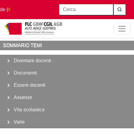
Salta al contenuto principale
Cerca
de
it
Home
Conservatorio
SOMMARIO TEMI
Diventare docenti
Documenti
Essere docenti
Assenze
Vita scolastica
Varie