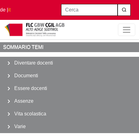
Salta al contenuto principale
Cerca
de
it
Home
Diventare docenti
Classi di Concorso
SOMMARIO TEMI
Diventare docenti
Documenti
Essere docenti
Assenze
Vita scolastica
Varie