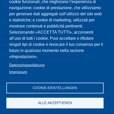
cookie funzionali, che migliorano l’esperienza di
navigazione; cookie di prestazione, che utilizziamo
DM 259 - maggio 2017 Classi di
per generare dati aggregati sull’utilizzo del sito web
e statistiche; e cookie di marketing, utilizzati per
Concorso
mostrare contenuti e pubblicità pertinenti.
Selezionando «ACCETTA TUTTI», acconsenti
Delibera Beschluss 1198/2016 Nuove
all’uso di tutti i cookie. Puoi accettare o rifiutare
classi di concorso - neue
singoli tipi di cookie e revocare il tuo consenso per il
futuro in qualsiasi momento nella sezione
Wettbewerbsklassen
«Impostazioni».
Decreto febbraio 2016 e tabelle
Datenschutzerklärung
Impressum
classi di concorso
COOKIE-EINSTELLUNGEN
Impressum
Web-
FLC /GBW Federazione
Privacy
Contatti
Seite
:Cookies
Lavoratori della Conoscenza Alto Adige
iscritti
ALLE AKZEPTIEREN
Privacy
CGIL