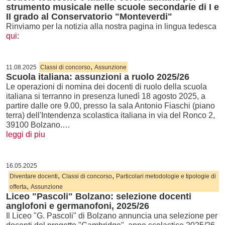
strumento musicale nelle scuole secondarie di I e
II grado al Conservatorio "Monteverdi"
Rinviamo per la notizia alla nostra pagina in lingua tedesca
qui
:
,
11.08.2025
Classi di concorso
Assunzione
Scuola italiana: assunzioni a ruolo 2025/26
Le operazioni di nomina dei docenti di ruolo della scuola
italiana si terranno in presenza lunedì 18 agosto 2025, a
partire dalle ore 9.00, presso la sala Antonio Fiaschi (piano
terra) dell'Intendenza scolastica italiana in via del Ronco 2,
39100 Bolzano.…
leggi di piu
16.05.2025
,
,
Diventare docenti
Classi di concorso
Particolari metodologie e tipologie di
,
offerta
Assunzione
Liceo "Pascoli" Bolzano: selezione docenti
anglofoni e germanofoni, 2025/26
Il Liceo "G. Pascoli" di Bolzano annuncia una selezione per