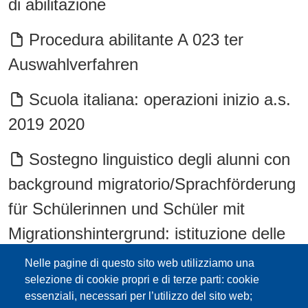
di abilitazione
Procedura abilitante A 023 ter
Auswahlverfahren
Scuola italiana: operazioni inizio a.s.
2019 2020
Sostegno linguistico degli alunni con
background migratorio/Sprachförderung
für Schülerinnen und Schüler mit
Migrationshintergrund: istituzione delle
classi di concorso/Einrichtung der
Nelle pagine di questo sito web utilizziamo una
Wettbewerbsklassen A023/bis e
selezione di cookie propri e di terze parti: cookie
essenziali, necessari per l’utilizzo del sito web;
A023/ter – inserimento nelle graduatorie