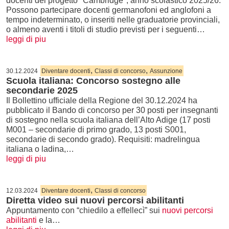
docenti del progetto "Cambridge", anno scolastico 2025/26.
Possono partecipare docenti germanofoni ed anglofoni a
tempo indeterminato, o inseriti nelle graduatorie provinciali,
o almeno aventi i titoli di studio previsti per i seguenti…
leggi di piu
,
,
30.12.2024
Diventare docenti
Classi di concorso
Assunzione
Scuola italiana: Concorso sostegno alle
secondarie 2025
Il Bollettino ufficiale della Regione del 30.12.2024 ha
pubblicato il Bando di concorso per 30 posti per insegnanti
di sostegno nella scuola italiana dell’Alto Adige (17 posti
M001 – secondarie di primo grado, 13 posti S001,
secondarie di secondo grado). Requisiti: madrelingua
italiana o ladina,…
leggi di piu
,
12.03.2024
Diventare docenti
Classi di concorso
Diretta video sui nuovi percorsi abilitanti
Appuntamento con “chiedilo a effellecì” sui
nuovi percorsi
abilitanti
e la…