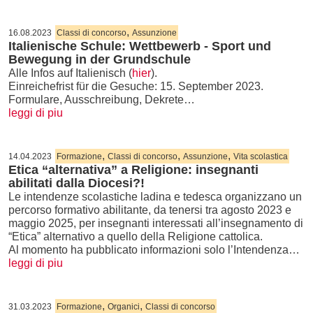
,
16.08.2023
Classi di concorso
Assunzione
Italienische Schule: Wettbewerb - Sport und
Bewegung in der Grundschule
Alle Infos auf Italienisch (
hier
).
Einreichefrist für die Gesuche: 15. September 2023.
Formulare, Ausschreibung, Dekrete…
leggi di piu
,
,
,
14.04.2023
Formazione
Classi di concorso
Assunzione
Vita scolastica
Etica “alternativa” a Religione: insegnanti
abilitati dalla Diocesi?!
Le intendenze scolastiche ladina e tedesca organizzano un
percorso formativo abilitante, da tenersi tra agosto 2023 e
maggio 2025, per insegnanti interessati all’insegnamento di
“Etica” alternativo a quello della Religione cattolica.
Al momento ha pubblicato informazioni solo l’Intendenza…
leggi di piu
,
,
31.03.2023
Formazione
Organici
Classi di concorso