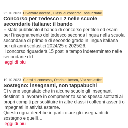
,
,
25.10.2023
Diventare docenti
Classi di concorso
Assunzione
Concorso per Tedesco L2 nelle scuole
secondarie italiane: il bando
È stato pubblicato il bando di concorso per titoli ed esami
per l'insegnamento del tedesco seconda lingua nella scuola
secondaria di primo e di secondo grado in lingua italiana
per gli anni scolastici 2024/25 e 2025/26.
Il concorso riguarderà 15 posti a tempo indeterminato nelle
secondarie di I…
leggi di piu
,
,
19.10.2023
Classi di concorso
Orario di lavoro
Vita scolastica
Sostegno: insegnanti, non tappabuchi
Ci viene segnalato che in alcune scuole gli insegnanti
destinati a lavorare in compresenza sono spesso sottratti ai
propri compiti per sostituire in altre classi i colleghi assenti o
impegnati in attività esterne.
Questo riguarderebbe in particolare gli insegnanti di
sostegno e quelli…
leggi di piu