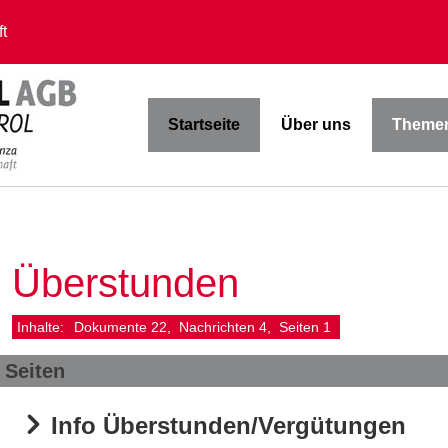
t
Startseite
Über uns
Themen
Überstunden
Inhalte:
Dokumente
22
Nachrichten
4
Seiten
1
Seiten
Info Überstunden/Vergütungen