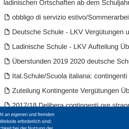
ladinischen Ortschaften ab dem Schuljah
obbligo di servizio estivo/Sommerarbe
Deutsche Schule - LKV Vergütungen 
Ladinische Schule - LKV Aufteilung Ü
Überstunden 2019 2020 deutsche Sch
Ital.Schule/Scuola italiana: contingent
Zuteilung Kontingente Vergütungen Ü
2017/18 Delibera contingenti ore stra
Überstunden
hl an eigenen und fremden
Website erforderlich sind;
chkeit bei der Nutzung der