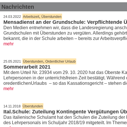
Nachrichten
,
24.03.2022
Arbeitszeit
Überstunden
Mensadienst an der Grundschule: Verpflichtende 
Den Medien entnehmen wir, dass die Landesregierung ansch
Grundschulen mit Überstunden zu vergüten. Allerdings gehört 
bekannt, die in der Schule arbeiten – bereits zur Arbeitsverpf
mehr
,
25.05.2021
Überstunden
Ordentlicher Urlaub
Sommerarbeit 2021
Mit dem Urteil Nr. 23934 vom 29. 10. 2020 hat das Oberste K
Lehrpersonen in der unterrichtsfreien Zeit bestätigt. Während 
oredentlichenUrlaubs – so das Kassationsgericht – stehen 
mehr
14.11.2018
Überstunden
Ital.Schule: Zuteilung Kontingente Vergütungen Ü
Das italienische Schulamt hat den Schulen die Zuteilung der
des Lehrpersonals im Schuljahr 2018/19 mitgeteilt. Im The