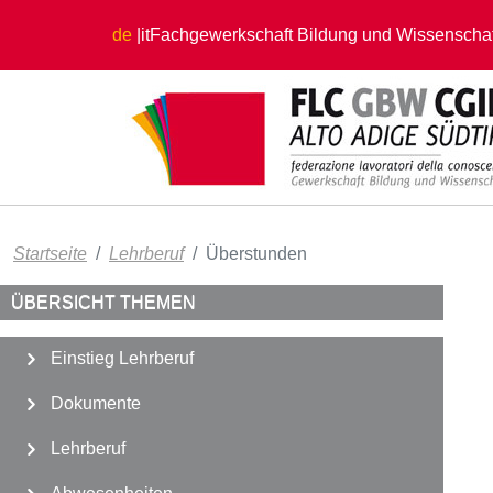
Direkt zum Inhalt
de
it
Fachgewerkschaft Bildung und Wissenschaf
Startseite
Lehrberuf
Überstunden
ÜBERSICHT THEMEN
Einstieg Lehrberuf
Dokumente
Lehrberuf