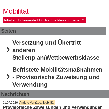
Mobilität
Inhalte:
Dokumente
117
Nachrichten
75
Seiten
2
Seiten
Versetzung und Übertritt
anderen
Stellenplan/Wettbewerbsklasse
Befristete Mobilitätsmaßnahmen
- Provisorische Zuweisung und
Verwendung
Nachrichten
,
11.07.2026
Andere Verträge
Mobilität
Provisorische Zuweisungen und Verwendungen