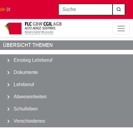
Direkt zum Inhalt
Suche
de
it
Startseite
Lehrberuf
Mobilität
ÜBERSICHT THEMEN
Einstieg Lehrberuf
Dokumente
Lehrberuf
Abwesenheiten
Schulleben
Verschiedenes