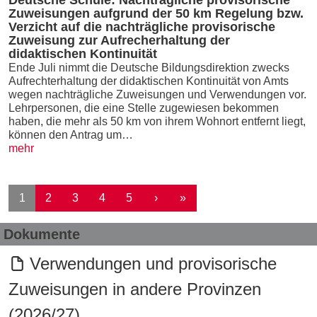
Deutsche Schule: Nachträgliche provisorische
Zuweisungen aufgrund der 50 km Regelung bzw.
Verzicht auf die nachträgliche provisorische
Zuweisung zur Aufrecherhaltung der
didaktischen Kontinuität
Ende Juli nimmt die Deutsche Bildungsdirektion zwecks
Aufrechterhaltung der didaktischen Kontinuität von Amts
wegen nachträgliche Zuweisungen und Verwendungen vor.
Lehrpersonen, die eine Stelle zugewiesen bekommen
haben, die mehr als 50 km von ihrem Wohnort entfernt liegt,
können den Antrag um…
mehr
Seitennummerierung
Nächste Seite
Letzte Seite
1
2
3
4
5
›
»
Dokumente
Verwendungen und provisorische
Zuweisungen in andere Provinzen
(2026/27)