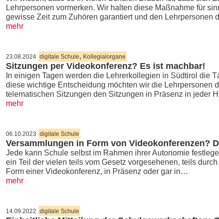
Lehrpersonen vormerken. Wir halten diese Maßnahme für sinnvo
gewisse Zeit zum Zuhören garantiert und den Lehrpersonen 
mehr
,
23.08.2024
digitale Schule
Kollegialorgane
Sitzungen per Videokonferenz? Es ist machbar!
In einigen Tagen werden die Lehrerkollegien in Südtirol die T
diese wichtige Entscheidung möchten wir die Lehrpersonen d
telematischen Sitzungen den Sitzungen in Präsenz in jeder 
mehr
06.10.2023
digitale Schule
Versammlungen in Form von Videokonferenzen? D
Jede kann Schule selbst im Rahmen ihrer Autonomie festleg
ein Teil der vielen teils vom Gesetz vorgesehenen, teils dur
Form einer Videokonferenz, in Präsenz oder gar in…
mehr
14.09.2022
digitale Schule