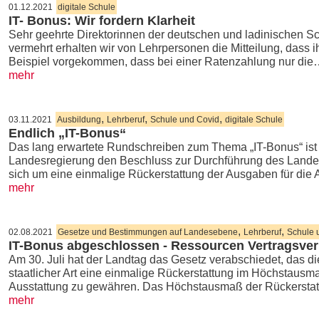
01.12.2021
digitale Schule
IT- Bonus: Wir fordern Klarheit
Sehr geehrte Direktorinnen der deutschen und ladinischen Sch
vermehrt erhalten wir von Lehrpersonen die Mitteilung, dass
Beispiel vorgekommen, dass bei einer Ratenzahlung nur di
mehr
,
,
,
03.11.2021
Ausbildung
Lehrberuf
Schule und Covid
digitale Schule
Endlich „IT-Bonus“
Das lang erwartete Rundschreiben zum Thema „IT-Bonus“ ist 
Landesregierung den Beschluss zur Durchführung des Landes
sich um eine einmalige Rückerstattung der Ausgaben für die
mehr
,
,
02.08.2021
Gesetze und Bestimmungen auf Landesebene
Lehrberuf
Schule 
IT-Bonus abgeschlossen - Ressourcen Vertragsv
Am 30. Juli hat der Landtag das Gesetz verabschiedet, das d
staatlicher Art eine einmalige Rückerstattung im Höchstausm
Ausstattung zu gewähren. Das Höchstausmaß der Rückersta
mehr