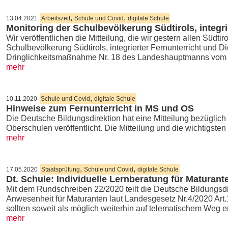
,
,
13.04.2021
Arbeitszeit
Schule und Covid
digitale Schule
Monitoring der Schulbevölkerung Südtirols, integri
Wir veröffentlichen die Mitteilung, die wir gestern allen Südti
Schulbevölkerung Südtirols, integrierter Fernunterricht und D
Dringlichkeitsmaßnahme Nr. 18 des Landeshauptmanns vom 
mehr
,
10.11.2020
Schule und Covid
digitale Schule
Hinweise zum Fernunterricht in MS und OS
Die Deutsche Bildungsdirektion hat eine Mitteilung bezüglich
Oberschulen veröffentlicht. Die Mitteilung und die wichtigste
mehr
,
,
17.05.2020
Staatsprüfung
Schule und Covid
digitale Schule
Dt. Schule: Individuelle Lernberatung für Maturant
Mit dem Rundschreiben 22/2020 teilt die Deutsche Bildungsdir
Anwesenheit für Maturanten laut Landesgesetz Nr.4/2020 Art.1
sollten soweit als möglich weiterhin auf telematischem Weg 
mehr