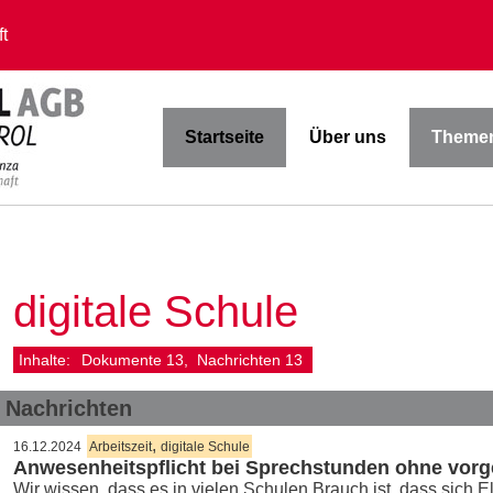
t
Startseite
Über uns
Themen
digitale Schule
Inhalte:
Dokumente
13
Nachrichten
13
Nachrichten
,
16.12.2024
Arbeitszeit
digitale Schule
Anwesenheitspflicht bei Sprechstunden ohne vorg
Wir wissen, dass es in vielen Schulen Brauch ist, dass sich 