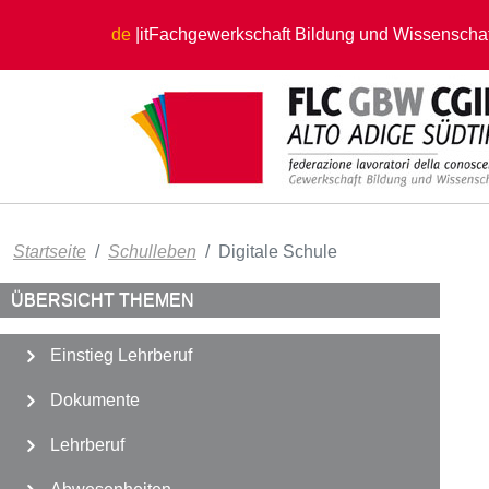
Direkt zum Inhalt
de
it
Fachgewerkschaft Bildung und Wissenschaf
Startseite
Schulleben
Digitale Schule
ÜBERSICHT THEMEN
Einstieg Lehrberuf
Dokumente
Lehrberuf