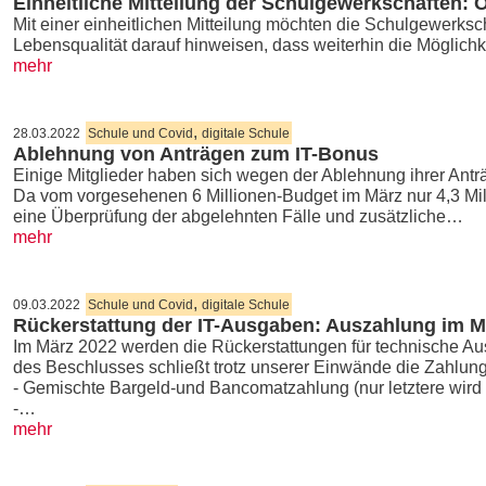
Einheitliche Mitteilung der Schulgewerkschaften: 
Mit einer einheitlichen Mitteilung möchten die Schulgewerks
Lebensqualität darauf hinweisen, dass weiterhin die Möglichk
mehr
,
28.03.2022
Schule und Covid
digitale Schule
Ablehnung von Anträgen zum IT-Bonus
Einige Mitglieder haben sich wegen der Ablehnung ihrer Ant
Da vom vorgesehenen 6 Millionen-Budget im März nur 4,3 Mill
eine Überprüfung der abgelehnten Fälle und zusätzliche…
mehr
,
09.03.2022
Schule und Covid
digitale Schule
Rückerstattung der IT-Ausgaben: Auszahlung im M
Im März 2022 werden die Rückerstattungen für technische Ausr
des Beschlusses schließt trotz unserer Einwände die Zahlung
- Gemischte Bargeld-und Bancomatzahlung (nur letztere wird z
-…
mehr