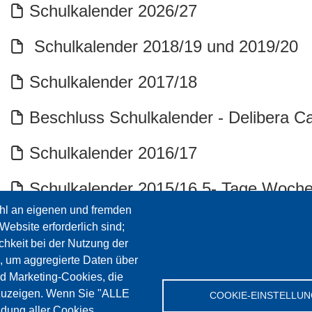
Schulkalender 2026/27
Schulkalender 2018/19 und 2019/20
Schulkalender 2017/18
Beschluss Schulkalender - Delibera Ca
Schulkalender 2016/17
Schulkalender 2015/16 5- Tage Woch
hl an eigenen und fremden
Website erforderlich sind;
chkeit bei der Nutzung der
ssenschaft und Bildung Südtirol
, um aggregierte Daten über
nd Marketing-Cookies, die
zuzeigen. Wenn Sie "ALLE
COOKIE-EINSTELLU
dung aller Cookies