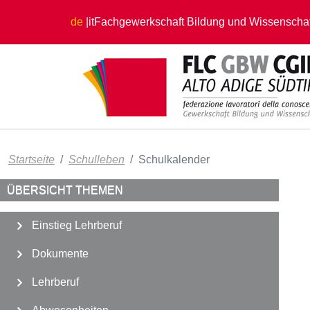
Direkt zum Inhalt
de
it
Fachgewerkschaft Bildung und Wissenschaf
Startseite
Schulleben
Schulkalender
ÜBERSICHT THEMEN
Einstieg Lehrberuf
Dokumente
Lehrberuf