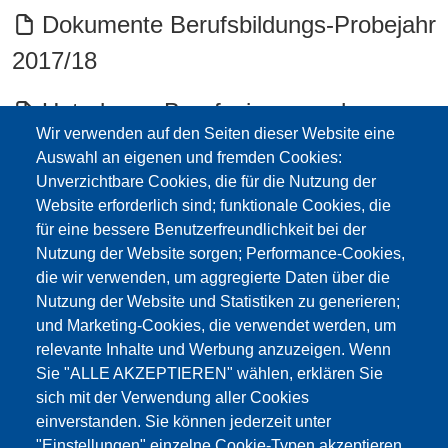
Dokumente Berufsbildungs-Probejahr
2017/18
Unterlagen Berufseingangsphase
Wir verwenden auf den Seiten dieser Website eine
2017/18 Documenti periodo di
Auswahl an eigenen und fremden Cookies:
inserimento professionale
Unverzichtbare Cookies, die für die Nutzung der
Website erforderlich sind; funktionale Cookies, die
Delibera 10/2017 anno di
für eine bessere Benutzerfreundlichkeit bei der
Nutzung der Website sorgen; Performance-Cookies,
prova/formazion Beschluss Probe-
die wir verwenden, um aggregierte Daten über die
Berufsbildung 2017
Nutzung der Website und Statistiken zu generieren;
und Marketing-Cookies, die verwendet werden, um
relevante Inhalte und Werbung anzuzeigen. Wenn
Mitteilung Schulamt Berufsbildung-
Sie "ALLE AKZEPTIEREN" wählen, erklären Sie
und Probejahr 2016/17
sich mit der Verwendung aller Cookies
einverstanden. Sie können jederzeit unter
modulo autocertificazione immessi in
"Einstellungen" einzelne Cookie-Typen akzeptieren