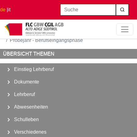
Direkt zum Inhalt
Suche
de
it
Startseite
Einstieg Lehrberuf
Probejahr - Berufseingangsphase
ÜBERSICHT THEMEN
Einstieg Lehrberuf
Dokumente
Lehrberuf
Abwesenheiten
Schulleben
Verschiedenes