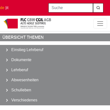
Direkt zum Inhalt
Suche
de
it
Startseite
Abwesenheiten
Ruhestand
ÜBERSICHT THEMEN
Einstieg Lehrberuf
Dokumente
Lehrberuf
Abwesenheiten
Schulleben
Verschiedenes