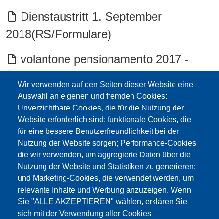
Dienstaustritt 1. September
2018(RS/Formulare)
volantone pensionamento 2017 -
Überblick Pensionierung 2017 (ital.)
Wir verwenden auf den Seiten dieser Website eine
Auswahl an eigenen und fremden Cookies:
Circolare INCA Pensionamento 2017
Unverzichtbare Cookies, die für die Nutzung der
Website erforderlich sind; funktionale Cookies, die
Pensionamento 2017 info inca
für eine bessere Benutzerfreundlichkeit bei der
proroga etc.
Nutzung der Website sorgen; Performance-Cookies,
die wir verwenden, um aggregierte Daten über die
Dienstaustritt - Pensionamento
Nutzung der Website und Statistiken zu generieren;
und Marketing-Cookies, die verwendet werden, um
1/09/2017
relevante Inhalte und Werbung anzuzeigen. Wenn
Sie "ALLE AKZEPTIEREN" wählen, erklären Sie
Info Überblick - panoramica
sich mit der Verwendung aller Cookies