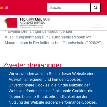
Direkt zum Inhalt
Suche
de
it
Startseite
Zweiter Dreijähriger Lehrbefähigender
Ausbildungslehrgang Für Deutschlehrpersonen Mit
Maturadiplom In Der Italienischen Grundschule (2026/29)
Zweiter dreijähriger
lehrbefähigender
Wir verwenden auf den Seiten dieser Website eine
Auswahl an eigenen und fremden Cookies:
Ausbildungslehrgang für
Unverzichtbare Cookies, die für die Nutzung der
Deutschlehrpersonen mit
Website erforderlich sind; funktionale Cookies, die
Maturadiplom in der italienischen
für eine bessere Benutzerfreundlichkeit bei der
Nutzung der Website sorgen; Performance-Cookies,
Grundschule (2026/29)