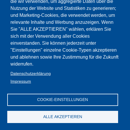
die wir verwenden, um aggregierte Daten über die
Nutzung der Website und Statistiken zu generieren;
19.05.2026
und Marketing-Cookies, die verwendet werden, um
30 Stellen zur Verfügung.
relevante Inhalte und Werbung anzuzeigen. Wenn
Frist für die Gesuche: 12. Juni 2026, 24:00 Uhr
Sie "ALLE AKZEPTIEREN" wählen, erklären Sie
sich mit der Verwendung aller Cookies
Bando dec 8336 18 5 2026.pdf
einverstanden. Sie können jederzeit unter
Modulo candidatura PAS primaria L2 - 2026.pdf
"Einstellungen" einzelne Cookie-Typen akzeptieren
DGP n. 377 del 15.5.2026 - Percorso abilitante PAS
und ablehnen sowie Ihre Zustimmung für die Zukunft
Tedesco L2.pdf
widerrufen.
Datenschutzerklärung
Impressum
Web-
GBW /
Privacy
Kontakt
Impressum
Seite
:Cookies
FLC - Gewerkschaft Wissenschaft und
Mitglieder
Privacy
Bildung Südtirol
CGIL
COOKIE-EINSTELLUNGEN
ALLE AKZEPTIEREN