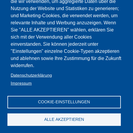
die wir verwenden, um aggregierte Daten über die
Nutzung der Website und Statistiken zu generieren;
Nebentätigkeit
und Marketing-Cookies, die verwendet werden, um
relevante Inhalte und Werbung anzuzeigen. Wenn
Inhalte:
Dokumente
1
Sie "ALLE AKZEPTIEREN" wählen, erklären Sie
Dokumente
sich mit der Verwendung aller Cookies
einverstanden. Sie können jederzeit unter
Lehrpersonal und Nebentätigkeiten.
"Einstellungen" einzelne Cookie-Typen akzeptieren
und ablehnen sowie Ihre Zustimmung für die Zukunft
Normen, Rundschreiben und Formulare
widerrufen.
Datenschutzerklärung
Impressum
Impressum
Web-
GBW /
Privacy
Kontakt
Seite
:Cookies
FLC - Gewerkschaft Wissenschaft und
Mitglieder
Privacy
Bildung Südtirol
CGIL
COOKIE-EINSTELLUNGEN
ALLE AKZEPTIEREN