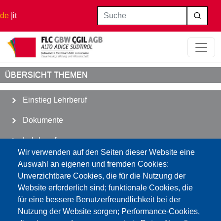
Direkt zum Inhalt
Suche
de
it
Startseite
Lehrberuf
Nebentätigkeit
ÜBERSICHT THEMEN
Einstieg Lehrberuf
Dokumente
Lehrberuf
Wir verwenden auf den Seiten dieser Website eine
Abwesenheiten
Auswahl an eigenen und fremden Cookies:
Unverzichtbare Cookies, die für die Nutzung der
Schulleben
Website erforderlich sind; funktionale Cookies, die
für eine bessere Benutzerfreundlichkeit bei der
Verschiedenes
Nutzung der Website sorgen; Performance-Cookies,