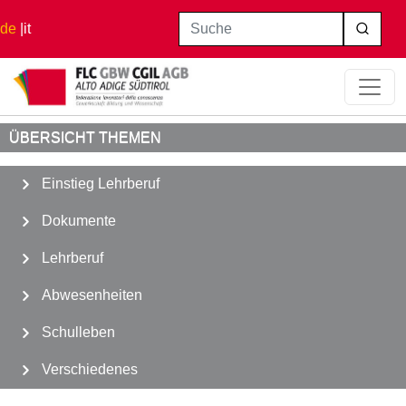
Direkt zum Inhalt
Suche
de
it
Startseite
Verschiedenes
Ergänzender Sanitätsfond
ÜBERSICHT THEMEN
Einstieg Lehrberuf
Dokumente
Lehrberuf
Abwesenheiten
Schulleben
Verschiedenes