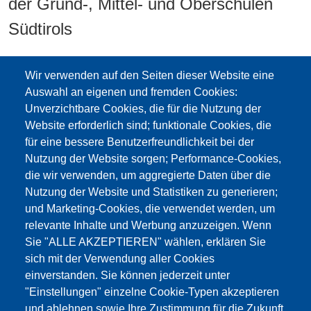
der Grund-, Mittel- und Oberschulen
Südtirols
Teil-Landeskollektivvertrag vom
Wir verwenden auf den Seiten dieser Website eine
8.3.2021
Auswahl an eigenen und fremden Cookies:
Unverzichtbare Cookies, die für die Nutzung der
Info SaniPro
Website erforderlich sind; funktionale Cookies, die
für eine bessere Benutzerfreundlichkeit bei der
LKV_CCP_27.12.2019
Nutzung der Website sorgen; Performance-Cookies,
die wir verwenden, um aggregierte Daten über die
LKV_CCP_27.12.2019
Nutzung der Website und Statistiken zu generieren;
und Marketing-Cookies, die verwendet werden, um
relevante Inhalte und Werbung anzuzeigen. Wenn
LKV Ergänzungsvorsorge
Sie "ALLE AKZEPTIEREN" wählen, erklären Sie
Schulführung
sich mit der Verwendung aller Cookies
einverstanden. Sie können jederzeit unter
SaniPro Leistungsverzeichnis -
"Einstellungen" einzelne Cookie-Typen akzeptieren
und ablehnen sowie Ihre Zustimmung für die Zukunft