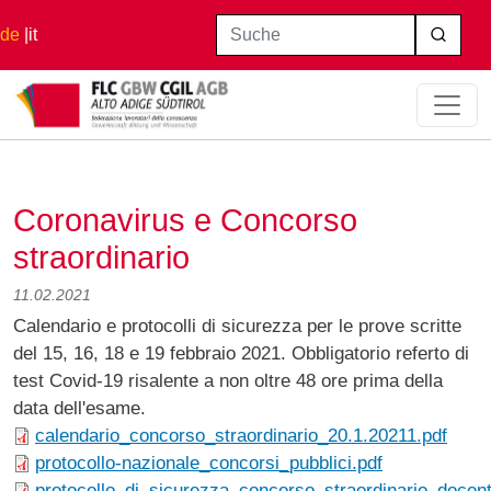
Direkt zum Inhalt
Suche
de
it
Startseite
Coronavirus E Concorso Straordinario
Coronavirus e Concorso
straordinario
11.02.2021
Calendario e protocolli di sicurezza per le prove scritte
del 15, 16, 18 e 19 febbraio 2021. Obbligatorio referto di
test Covid-19 risalente a non oltre 48 ore prima della
data dell'esame.
calendario_concorso_straordinario_20.1.20211.pdf
protocollo-nazionale_concorsi_pubblici.pdf
protocollo_di_sicurezza_concorso_straordinario_docent