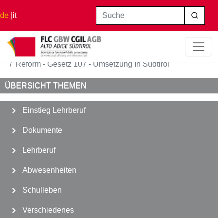
Direkt zum Inhalt
Suche
de
it
Startseite
Schulleben
Reform - Gesetz 107 - Umsetzung In Südtirol
ÜBERSICHT THEMEN
Einstieg Lehrberuf
Dokumente
Lehrberuf
Abwesenheiten
Schulleben
Verschiedenes