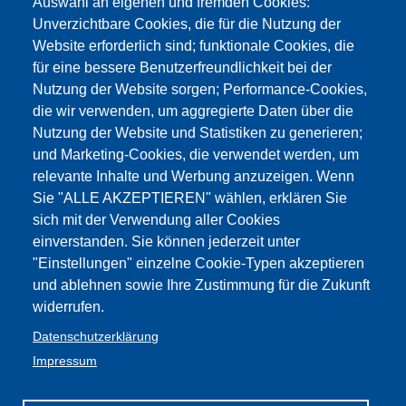
Auswahl an eigenen und fremden Cookies:
Gesetzentwurf Umsetzung 'Buona
Unverzichtbare Cookies, die für die Nutzung der
Website erforderlich sind; funktionale Cookies, die
scuola'
für eine bessere Benutzerfreundlichkeit bei der
Nutzung der Website sorgen; Performance-Cookies,
Pressemitteilung Umsetzung Gesetz
die wir verwenden, um aggregierte Daten über die
107/2015
Nutzung der Website und Statistiken zu generieren;
und Marketing-Cookies, die verwendet werden, um
relevante Inhalte und Werbung anzuzeigen. Wenn
Vorschläge Umsetzung des
Sie "ALLE AKZEPTIEREN" wählen, erklären Sie
Gesetzes Nr. 107/2015
sich mit der Verwendung aller Cookies
einverstanden. Sie können jederzeit unter
Legge n. 107 del 13 luglio 2015 - La
"Einstellungen" einzelne Cookie-Typen akzeptieren
und ablehnen sowie Ihre Zustimmung für die Zukunft
buona scuola e scheda di lettura FLC
widerrufen.
Maxiemendamento -
Datenschutzerklärung
Impressum
Abänderungsvorschläge für Prov. Bozen