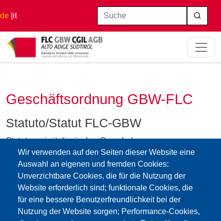
Direkt zum Inhalt
Suche
de
it
Startseite
Geschäftsordnung GBW-FLC
Geschäftsordnung GBW-FLC
Statuto/Statut FLC-GBW
Statut nur in italienischer Sprache!
statuto-della-federazione-lavoratori-della-conoscenza-
Wir verwenden auf den Seiten dieser Website eine
cgil3.pdf
Auswahl an eigenen und fremden Cookies:
Unverzichtbare Cookies, die für die Nutzung der
Website erforderlich sind; funktionale Cookies, die
für eine bessere Benutzerfreundlichkeit bei der
Impressum
Web-
GBW /
Privacy
Kontakt
Seite
:Cookies
FLC - Gewerkschaft Wissenschaft und
Mitglieder
Nutzung der Website sorgen; Performance-Cookies,
Privacy
Bildung Südtirol
CGIL