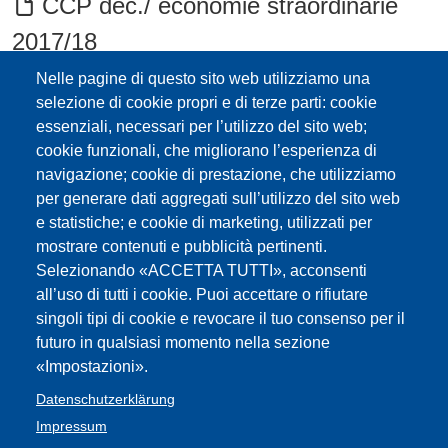
CCP dec./ economie straordinarie
2017/18
Nelle pagine di questo sito web utilizziamo una
2017/18 Delibera contingenti ore
selezione di cookie propri e di terze parti: cookie
straordinarie Beschluss Kontingente
essenziali, necessari per l’utilizzo del sito web;
cookie funzionali, che migliorano l’esperienza di
Überstunden
navigazione; cookie di prestazione, che utilizziamo
per generare dati aggregati sull’utilizzo del sito web
contratto straordinari 2016/17
e statistiche; e cookie di marketing, utilizzati per
mostrare contenuti e pubblicità pertinenti.
Intendenza Ladina - 2016/17
Selezionando «ACCETTA TUTTI», acconsenti
all’uso di tutti i cookie. Puoi accettare o rifiutare
Contratto Vertrag Überstunden-
singoli tipi di cookie e revocare il tuo consenso per il
straordinari etc.
futuro in qualsiasi momento nella sezione
«Impostazioni».
Delibera ore straordinarie 2014/15
Datenschutzerklärung
Impressum
Delibera ore straordinarie 2015/16