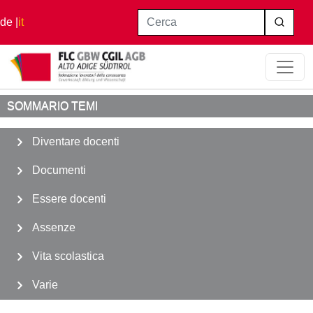
Salta al contenuto principale
Cerca
de
it
Home
Essere docenti
Lavoro Straordinario
SOMMARIO TEMI
Diventare docenti
Documenti
Essere docenti
Assenze
Vita scolastica
Varie