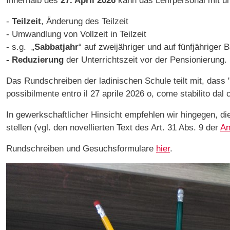
Innerhalb des
27. April 2026
kann das Lehrpersonal mit un
-
Teilzeit
, Änderung des Teilzeit
- Umwandlung von Vollzeit in Teilzeit
- s.g. „
Sabbatjahr
“ auf zweijähriger und auf fünfjähriger 
- Reduzierung
der Unterrichtszeit vor der Pensionierung.
Das Rundschreiben der ladinischen Schule teilt mit, dass 
possibilmente entro il 27 aprile 2026 o, come stabilito dal c
In gewerkschaftlicher Hinsicht empfehlen wir hingegen, d
stellen (vgl. den novellierten Text des Art. 31 Abs. 9 der
An
Rundschreiben und Gesuchsformulare
hier
.