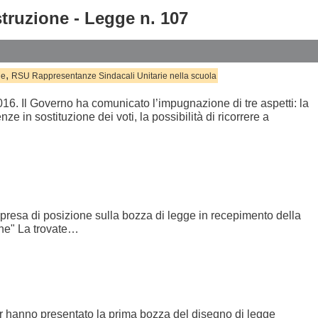
struzione - Legge n. 107
,
ne
RSU Rappresentanze Sindacali Unitarie nella scuola
016. Il Governo ha comunicato l’impugnazione di tre aspetti: la
ze in sostituzione dei voti, la possibilità di ricorrere a
presa di posizione sulla bozza di legge in recepimento della
ione" La trovate…
 hanno presentato la prima bozza del disegno di legge