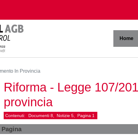
Home
mento In Provincia
Riforma - Legge 107/201
provincia
Contenuti:
Documenti
8
Notizie
5
Pagina
1
Pagina