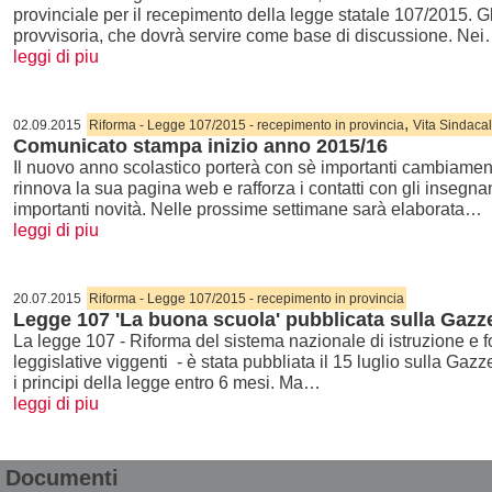
provinciale per il recepimento della legge statale 107/2015. Gl
provvisoria, che dovrà servire come base di discussione. Ne
leggi di piu
,
02.09.2015
Riforma - Legge 107/2015 - recepimento in provincia
Vita Sindaca
Comunicato stampa inizio anno 2015/16
Il nuovo anno scolastico porterà con sè importanti cambiame
rinnova la sua pagina web e rafforza i contatti con gli insegna
importanti novità. Nelle prossime settimane sarà elaborata…
leggi di piu
20.07.2015
Riforma - Legge 107/2015 - recepimento in provincia
Legge 107 'La buona scuola' pubblicata sulla Gazzet
La legge 107 - Riforma del sistema nazionale di istruzione e f
leggislative viggenti - è stata pubbliata il 15 luglio sulla Gaz
i principi della legge entro 6 mesi. Ma…
leggi di piu
Documenti