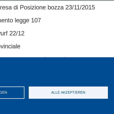
resa di Posizione bozza 23/11/2015
mento legge 107
urf 22/12
vinciale
le proposta recepimento legge
015
uona scuola e scheda di lettura FLC
NGEN
ALLE AKZEPTIEREN
hläge für Prov. Bozen