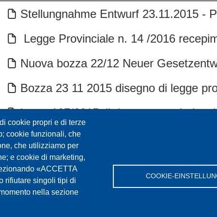
Stellungnahme Entwurf 23.11.2015 - P
Legge Provinciale n. 14 /2016 recepi
Nuova bozza 22/12 Neuer Gesetzentw
Bozza 23 11 2015 disegno di legge pro
legge 107/2015: il documento sindaca
i cookie propri e di terze
eb; cookie funzionali, che
Comunicato iniziative scuola ottobre 2
one, che utilizziamo per
che; e cookie di marketing,
Legge n. 107 del 13 luglio 2015 - La b
. Selezionando «ACCETTA
COOKIE-EINSTELLU
rifiutare singoli tipi di
Maxiemendamento - Abänderungsvorsc
si momento nella sezione