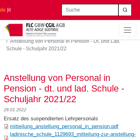
Direkt zum Inhalt
Suche
de
it
Startseite
Anstellung von Personal In Pension - Dt. und Lad.
Schule - Schuljahr 2021/22
Anstellung von Personal in
Pension - dt. und lad. Schule -
Schuljahr 2021/22
28.01.2022
Ersatz des suspendierten Lehrpersonals
mitteilung_anstellung_personal_in_pension.pdf
ladinische_schule_1129693_mitteilung-zur-anstellung-