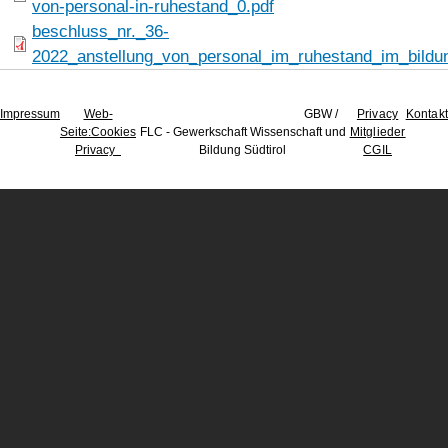
von-personal-in-ruhestand_0.pdf
beschluss_nr._36-
2022_anstellung_von_personal_im_ruhestand_im_bildu
Impressum
Web-
GBW /
Privacy
Kontakt
Seite
:Cookies
FLC - Gewerkschaft Wissenschaft und
Mitglieder
Privacy
Bildung Südtirol
CGIL