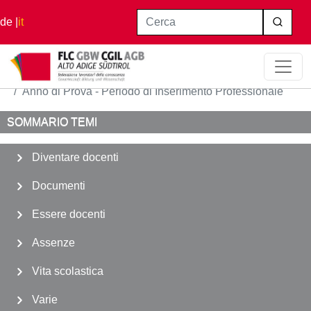
Salta al contenuto principale
Cerca
de
it
Home
Diventare docenti
Anno di Prova - Periodo di Inserimento Professionale
SOMMARIO TEMI
Diventare docenti
Documenti
Essere docenti
Assenze
Vita scolastica
Varie