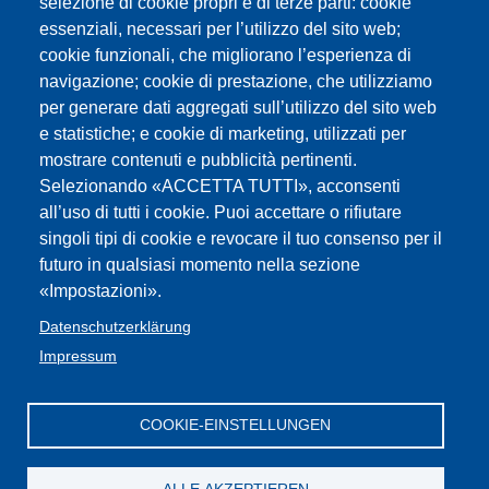
Delibera 10/2017 anno di
selezione di cookie propri e di terze parti: cookie
essenziali, necessari per l’utilizzo del sito web;
prova/formazion Beschluss Probe-
cookie funzionali, che migliorano l’esperienza di
Berufsbildung 2017
navigazione; cookie di prestazione, che utilizziamo
per generare dati aggregati sull’utilizzo del sito web
e statistiche; e cookie di marketing, utilizzati per
modulo autocertificazione immessi in
mostrare contenuti e pubblicità pertinenti.
ruolo 2015
Selezionando «ACCETTA TUTTI», acconsenti
all’uso di tutti i cookie. Puoi accettare o rifiutare
Decreto ministeriale 850 Anno di
singoli tipi di cookie e revocare il tuo consenso per il
futuro in qualsiasi momento nella sezione
prova e formazione e nota ministeriale
«Impostazioni».
Comunicato Intendenza immessi in
Datenschutzerklärung
Impressum
ruolo settembre 2015
COOKIE-EINSTELLUNGEN
Impressum
Web-
FLC /GBW Federazione
Privacy
Contatti
Seite
:Cookies
Lavoratori della Conoscenza Alto Adige
iscritti