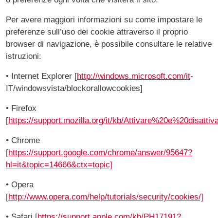
Per avere maggiori informazioni su come impostare le
preferenze sull’uso dei cookie attraverso il proprio
browser di navigazione, è possibile consultare le relative
istruzioni:
• Internet Explorer [
http://windows.microsoft.com/it
­
IT/windows­vista/block­or­allow­cookies]
• Firefox
[
https://support.mozilla.org/it/kb/Attivare%20e%20disatt
• Chrome
[
https://support.google.com/chrome/answer/95647?
hl=it&topic=14666&ctx=topic]
• Opera
[
http://www.opera.com/help/tutorials/security/cookies/]
• Safari [
https://support.apple.com/kb/PH17191?