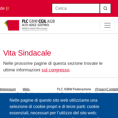
Salta al contenuto principale
Cerca
de
it
Home
Vita Sindacale
Vita Sindacale
Nelle prossime pagine di questa sezione trovate le
ultime informazioni
sul congresso
.
Impressum
Web-
FLC /GBW Federazione
Privacy
Contatti
Seite
:Cookies
Lavoratori della Conoscenza Alto Adige
iscritti
Privacy
CGIL
Nelle pagine di questo sito web utilizziamo una
selezione di cookie propri e di terze parti: cookie
essenziali, necessari per l’utilizzo del sito web;