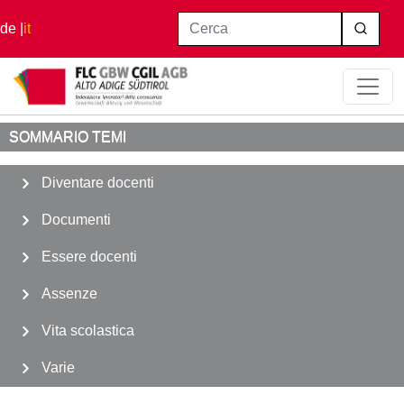
Salta al contenuto principale
Cerca
de
it
Home
Diventare docenti
Formazione
SOMMARIO TEMI
Diventare docenti
Documenti
Essere docenti
Assenze
Vita scolastica
Varie