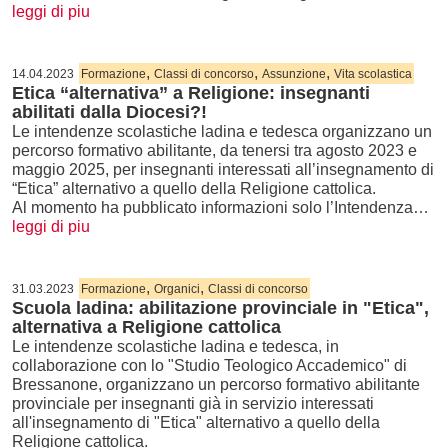
leggi di piu
,
,
,
14.04.2023
Formazione
Classi di concorso
Assunzione
Vita scolastica
Etica “alternativa” a Religione: insegnanti
abilitati dalla Diocesi?!
Le intendenze scolastiche ladina e tedesca organizzano un
percorso formativo abilitante, da tenersi tra agosto 2023 e
maggio 2025, per insegnanti interessati all’insegnamento di
“Etica” alternativo a quello della Religione cattolica.
Al momento ha pubblicato informazioni solo l’Intendenza…
leggi di piu
,
,
31.03.2023
Formazione
Organici
Classi di concorso
Scuola ladina: abilitazione provinciale in "Etica",
alternativa a Religione cattolica
Le intendenze scolastiche ladina e tedesca, in
collaborazione con lo "Studio Teologico Accademico" di
Bressanone, organizzano un percorso formativo abilitante
provinciale per insegnanti già in servizio interessati
all'insegnamento di "Etica" alternativo a quello della
Religione cattolica.