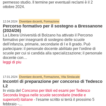
permesso studio. Il termine per eventuali reclami è il 2
ottobre 2024.
,
12.04.2024
Diventare docenti
Formazione
Percorso formativo per il sostegno a Bressanone
(2024/26)
La Libera Università di Bolzano ha attivato il Percorso
formativo per insegnanti di sostegno delle scuole
dell'infanzia, primarie, secondarie di I e II grado. Può
partecipare: il personale docente abilitato per l'ordine di
scuole per cui si candida alla specializzazione; il personale
docente con…
leggi di piu
,
,
17.01.2024
Diventare docenti
Formazione
Vita Sindacale
Incontri di preparazione per concorso di Tedesco
L2
In vista del
Concorso per titoli ed esami per Tedesco
Seconda lingua nelle scuole secondarie (medie e
superioril) italiane
- l'esame scritto si terrà il prossimo 5
febbraio -…