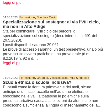
leggi di piu
,
04.06.2023
Formazione
Scuola e Covid
Specializzazione sul sostegno: al via l'VIII ciclo,
ma non in Alto Adige
Sta per cominciare l'VIII ciclo dei percorsi di
specializzazione sul sostegno (decr. intermin. n. 691 del
29.5.2023).
I posti disponibili saranno 29.061.
Le prove di accesso saranno: un test preselettivo, una o più
prove scritte ovvero pratiche e una prova orale (d.m.
8.2.2019 n. 92 e d.…
leggi di piu
,
,
,
24.04.2023
Formazione
Organici
Vita scolastica
Vita Sindacale
Scuola etnica o scuola inclusiva?
Puntuali come la fioritura primaverile dei meli, sicuro
anticipo di un ricco raccolto nell’autunno elettorale,
sbocciano nelle valli altoatesine le polemiche sulla
presunta turbativa causata alle lezioni da alunni che non
conoscono a sufficienza la lingua di insegnamento della…