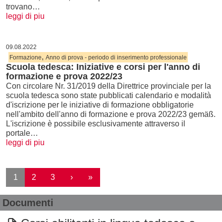
trovano…
leggi di piu
09.08.2022
,
Formazione
Anno di prova - periodo di inserimento professionale
Scuola tedesca: Iniziative e corsi per l'anno di
formazione e prova 2022/23
Con circolare Nr. 31/2019 della Direttrice provinciale per la
scuola tedesca sono state pubblicati calendario e modalità
d'iscrizione per le iniziative di formazione obbligatorie
nell'ambito dell'anno di formazione e prova 2022/23 gemäß.
L'iscrizione è possibile esclusivamente attraverso il
portale…
leggi di piu
Paginazione
Pagina successiva
Ultima pagina
1
2
3
›
»
Documenti