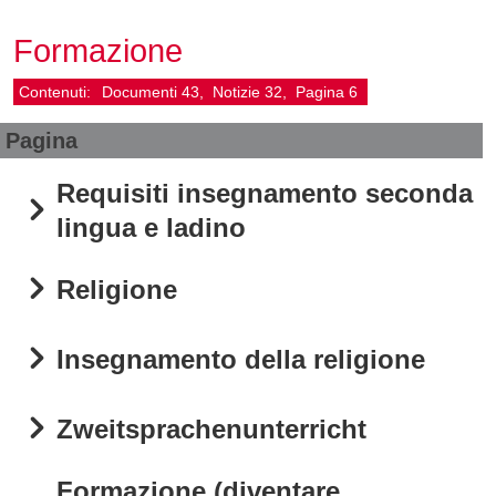
Formazione
Contenuti:
Documenti
43
Notizie
32
Pagina
6
Pagina
Requisiti insegnamento seconda
lingua e ladino
Religione
Insegnamento della religione
Zweitsprachenunterricht
Formazione (diventare