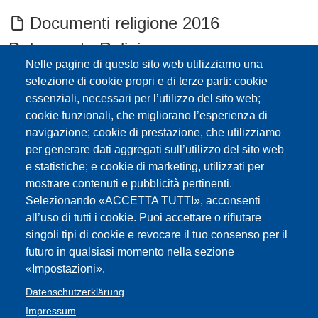
Documenti religione 2016
Dokumente Religion
Nelle pagine di questo sito web utilizziamo una
Ausschreibung
selezione di cookie propri e di terze parti: cookie
essenziali, necessari per l’utilizzo del sito web;
Spezialisierungslehrgang Integration-
cookie funzionali, che migliorano l’esperienza di
Band corsi specializzazione sostegno
navigazione; cookie di prestazione, che utilizziamo
per generare dati aggregati sull’utilizzo del sito web
2016/17
e statistiche; e cookie di marketing, utilizzati per
mostrare contenuti e pubblicità pertinenti.
Regolamento Classi di Concorso 31
Selezionando «ACCETTA TUTTI», acconsenti
all’uso di tutti i cookie. Puoi accettare o rifiutare
luglio 2015
singoli tipi di cookie e revocare il tuo consenso per il
futuro in qualsiasi momento nella sezione
scheda FLC titoli di studio
«Impostazioni».
Delibera titolo d'accesso/Beschluss
Datenschutzerklärung
Impressum