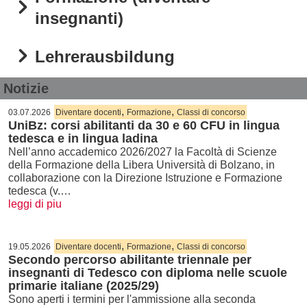
insegnanti)
Lehrerausbildung
Notizie
,
,
03.07.2026
Diventare docenti
Formazione
Classi di concorso
UniBz: corsi abilitanti da 30 e 60 CFU in lingua
tedesca e in lingua ladina
Nell’anno accademico 2026/2027 la Facoltà di Scienze
della Formazione della Libera Università di Bolzano, in
collaborazione con la Direzione Istruzione e Formazione
tedesca (v.…
leggi di piu
,
,
19.05.2026
Diventare docenti
Formazione
Classi di concorso
Secondo percorso abilitante triennale per
insegnanti di Tedesco con diploma nelle scuole
primarie italiane (2025/29)
Sono aperti i termini per l'ammissione alla seconda