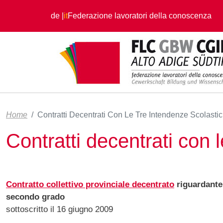
Salta al contenuto principale
de
it
Federazione lavoratori della conoscenza
Home
Contratti Decentrati Con Le Tre Intendenze Scolasti
Contratti decentrati con 
Contratto collettivo provinciale decentrato
riguardante 
secondo grado
sottoscritto il 16 giugno 2009