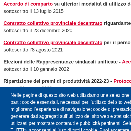
Accordo di comparto
su ulteriori modalità di utilizzo 
sottoscritto il 13 luglio 2015
Contratto collettivo provinciale decentrato
riguardante 
sottoscritto il 23 dicembre 2020
Contratto collettivo provinciale decentrato
per il perso
sottoscritto l’8 agosto 2021
Elezioni delle Rappresentanze sindacali unificate -
Acc
sottoscritto il 10 gennaio 2022
Ripartizione dei premi di produttività 2022-23 -
Protoco
in data 30 marzo 2023
Nelle pagine di questo sito web utilizziamo una selezione d
Contratto collettivo decentrato
riguardante i criteri di 
parti: cookie essenziali, necessari per l’utilizzo del sito w
definitivamente sottoscritto l'8 gennaio 2024
migliorano l’esperienza di navigazione; cookie di prestazi
generare dati aggregati sull’utilizzo del sito web e statisti
Modifica del Contratto collettivo provinciale decentrat
utilizzati per mostrare contenuti e pubblicità pertinenti
sottoscritta il 27 agosto 2025
TUTTI», acconsenti all’uso di tutti i cookie. Puoi accettare o 