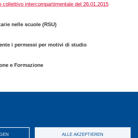
o collettivo intercompartimentale del 26.01.2015
tarie nelle scuole (RSU)
nte i permessi per motivi di studio
zione e Formazione
Sindacali Unitarie delle Scuole (RSU)
NGEN
ALLE AKZEPTIEREN