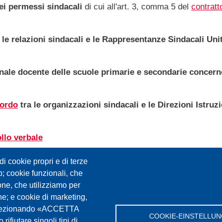
dei permessi sindacali
di cui all'art. 3, comma 5 del
contratt
le relazioni sindacali e le Rappresentanze Sindacali Uni
nale docente delle scuole primarie e secondarie concerne
ordo
tra le organizzazioni sindacali e le Direzioni Istru
llo verbale
i cookie propri e di terze
ripartizione del fondo destinato ai premi di produttività
eb; cookie funzionali, che
one, che utilizziamo per
che; e cookie di marketing,
o
riguardante le relazioni sindacali e le Rappresentanze 
. Selezionando «ACCETTA
COOKIE-EINSTELLU
rifiutare singoli tipi di