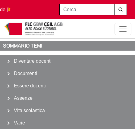
Salta al contenuto principale
Cerca
de
it
Home
Essere docenti
Abbonamento Ai Mezzi Pubblici
SOMMARIO TEMI
Diventare docenti
Documenti
Essere docenti
Assenze
Vita scolastica
Varie