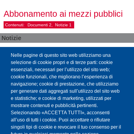
Abbonamento ai mezzi pubblici
Contenuti:
Documenti
2
Notizie
1
Notizie
04.11.2025
Abbonamento mezzi pubblici
Nelle pagine di questo sito web utilizziamo una
Con la comunicazione del 30 ottobre 2025 la Provincia ha
selezione di cookie propri e di terze parti: cookie
pubblicato le indicazioni operative per richiedere
essenziali, necessari per l’utilizzo del sito web;
l'abbonamento ai mezzi pubblici "Altoadigemobilità Fix365"
cookie funzionali, che migliorano l’esperienza di
riservato a tutti i docenti con contratto a tempo indeterminato
oppure a tempo determinato di almeno un anno. La
navigazione; cookie di prestazione, che utilizziamo
richiesta può…
per generare dati aggregati sull’utilizzo del sito web
leggi di piu
e statistiche; e cookie di marketing, utilizzati per
mostrare contenuti e pubblicità pertinenti.
Selezionando «ACCETTA TUTTI», acconsenti
Documenti
all’uso di tutti i cookie. Puoi accettare o rifiutare
Abbonamento "Altoadigemobilità
singoli tipi di cookie e revocare il tuo consenso per il