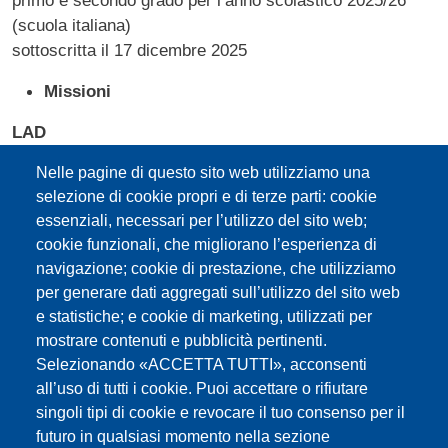
primo e secondo grado per l’anno scolastico 2025/26
(scuola italiana)
sottoscritta il 17 dicembre 2025
Missioni
LAD
Contratto decentrato
per l’assegnazione del contingente
Nelle pagine di questo sito web utilizziamo una
dell’indennità di missione per gli insegnanti delle scuole
selezione di cookie propri e di terze parti: cookie
primarie e secondarie di primo e secondo grado delle
essenziali, necessari per l’utilizzo del sito web;
località ladine a partire dall’anno scolastico 2021/22
cookie funzionali, che migliorano l’esperienza di
sottoscritto il 14 dicembre 2021
navigazione; cookie di prestazione, che utilizziamo
per generare dati aggregati sull’utilizzo del sito web
TED
e statistiche; e cookie di marketing, utilizzati per
Landesvertrag
über die Zuteilung des
mostrare contenuti e pubblicità pertinenti.
Außendienstkontingentes für die Schulen mit deutscher
Selezionando «ACCETTA TUTTI», acconsenti
Unterrichtssprache im Schuljahr 2026/27
all’uso di tutti i cookie. Puoi accettare o rifiutare
sottoscritto il 1° dicembre 2025
singoli tipi di cookie e revocare il tuo consenso per il
futuro in qualsiasi momento nella sezione
ITA