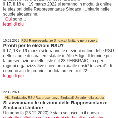
Il 17, il 18 e il 19 marzo 2022 si terranno in modalità online
le elezioni delle Rappresentanze Sindacali Unitarie nelle
scuole altoatesine.
Qui
sono…
leggi di piu
15.02.2022
RSU Rappresentanze Sindacali Unitarie nella scuola
Pronti per le elezioni RSU?
Il 17, 18 e 19 marzo si terranno le elezioni online delle RSU
delle scuole di carattere statale in Alto Adige. Il termine per
la presentazione delle liste è il 28 FEBBRAIO, ma per
ragioni organzizzative chiediamo ai/alle nostr* tesserat* di
comunicarci le proprie candidature entro il 22…
leggi di piu
22.12.2021
,
Vita Sindacale
RSU Rappresentanze Sindacali Unitarie nella scuola
Si avvicinano le elezioni delle Rappresentanze
Sindacali Unitarie
Un anno fa (23.12.2020) è stato sottoscritto il nuovo
contratto collettivo sulle relazioni sindacali e le elezioni