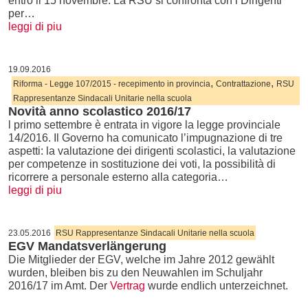
entro il 15 novembre. La RSU si confronta con i Dirigenti
per…
leggi di piu
19.09.2016
,
,
Riforma - Legge 107/2015 - recepimento in provincia
Contrattazione
RSU
Rappresentanze Sindacali Unitarie nella scuola
Novità anno scolastico 2016/17
l primo settembre è entrata in vigore la legge provinciale
14/2016. Il Governo ha comunicato l’impugnazione di tre
aspetti: la valutazione dei dirigenti scolastici, la valutazione
per competenze in sostituzione dei voti, la possibilità di
ricorrere a personale esterno alla categoria…
leggi di piu
23.05.2016
RSU Rappresentanze Sindacali Unitarie nella scuola
EGV Mandatsverlängerung
Die Mitglieder der EGV, welche im Jahre 2012 gewählt
wurden, bleiben bis zu den Neuwahlen im Schuljahr
2016/17 im Amt. Der
Vertrag
wurde endlich unterzeichnet.