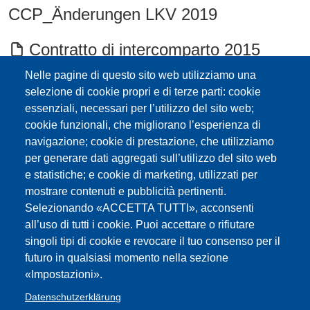
CCP_Änderungen LKV 2019
Contratto di intercomparto 2015
permessi sindacali
Nelle pagine di questo sito web utilizziamo una
selezione di cookie propri e di terze parti: cookie
IV CONGRESSO PROVINCIALE/
essenziali, necessari per l’utilizzo del sito web;
cookie funzionali, che migliorano l’esperienza di
LANDESKONGRESS FLC-GBW
navigazione; cookie di prestazione, che utilizziamo
per generare dati aggregati sull’utilizzo del sito web
Congresso della CGIL-AGB e della
e statistiche; e cookie di marketing, utilizzati per
FLC-GBW
mostrare contenuti e pubblicità pertinenti.
Selezionando «ACCETTA TUTTI», acconsenti
all’uso di tutti i cookie. Puoi accettare o rifiutare
CCP 2007 LKV - RSU-EGV
singoli tipi di cookie e revocare il tuo consenso per il
futuro in qualsiasi momento nella sezione
Calendario elezioni RSU 2016 e
«Impostazioni».
Circolare
Datenschutzerklärung