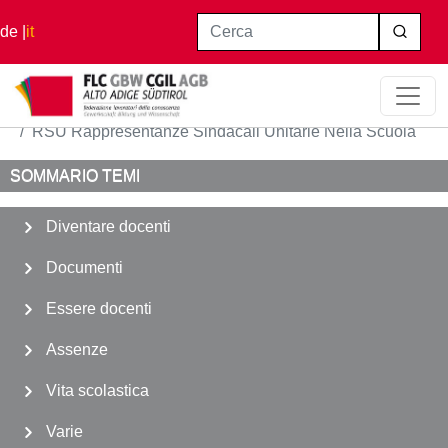
Salta al contenuto principale
Cerca
de
it
Home
Varie
RSU Rappresentanze Sindacali Unitarie Nella Scuola
SOMMARIO TEMI
Diventare docenti
Documenti
Essere docenti
Assenze
Vita scolastica
Varie