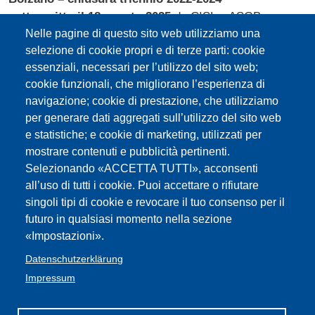
sottoscritto il 18 agosto 2025
da CISL e ASGB ma non
dalla FLC GBW CGIL AGB
Nelle pagine di questo sito web utilizziamo una
Anticipo (in ritardo) sugli aumenti 2022-24; assistenza
selezione di cookie propri e di terze parti: cookie
essenziali, necessari per l’utilizzo del sito web;
sanitaria integrativa; abbonamento mezzi pubblici
cookie funzionali, che migliorano l’esperienza di
Accordo
per il rinnovo del contratto collettivo
navigazione; cookie di prestazione, che utilizziamo
provinciale per il personale docente e educativo delle
per generare dati aggregati sull’utilizzo del sito web
scuole primarie e secondarie di primo e secondo
e statistiche; e cookie di marketing, utilizzati per
grado della Provincia autonoma di Bolzano per il
mostrare contenuti e pubblicità pertinenti.
triennio 2025-27
Selezionando «ACCETTA TUTTI», acconsenti
sottoscritto il 4 novembre 2025
all’uso di tutti i cookie. Puoi accettare o rifiutare
Adeguamento stipendiale all'inflazione 2022/24, indennità
singoli tipi di cookie e revocare il tuo consenso per il
futuro in qualsiasi momento nella sezione
provinciale, maggiorazione dell'indennità provinciale per
«Impostazioni».
differenza tra fasce d'anzianità statale e provinciale;
straordinarii, missioni, indennità di accompagnamento
Datenschutzerklärung
studenti; compenso per attività di formazione e
Impressum
aggiornamento;violenza di genere